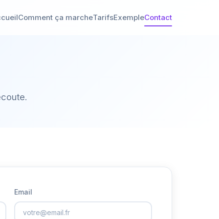
cueil
Comment ça marche
Tarifs
Exemple
Contact
écoute.
Email